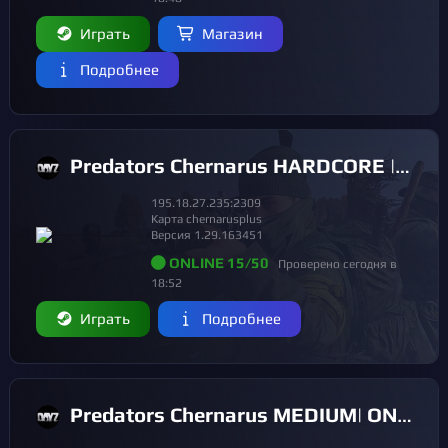
Играть
Магазин
Подробнее
Predators Chernarus HARDCORE | ONLY PVE| QUEST SYSTEM| SKILLS
195.18.27.235:2309
Карта chernarusplus
Версия 1.29.163451
ONLINE 15/50
Проверено сегодня в
18:52
Играть
Подробнее
Predators Chernarus MEDIUM| ONLY PVE| QUEST SYSTEM| SKILLS