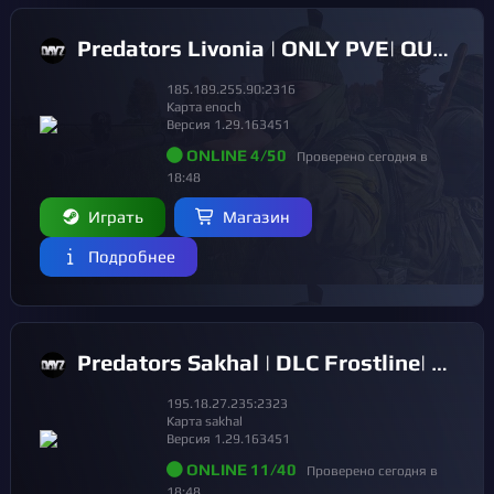
Predators Livonia | ONLY PVE| QUEST SYSTEM| SKILLS
185.189.255.90:2316
Карта enoch
Версия 1.29.163451
ONLINE 4/50
Проверено сегодня в
18:48
Играть
Магазин
Подробнее
Predators Sakhal | DLC Frostline| ONLY PVE| QUEST SYSTEM| SKILL
195.18.27.235:2323
Карта sakhal
Версия 1.29.163451
ONLINE 11/40
Проверено сегодня в
18:48