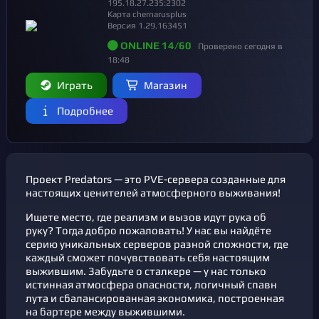
195.18.27.235:2302
Карта chernarusplus
Версия 1.29.163451
ONLINE 14/60
Проверено сегодня в
18:48
Играть
Магазин
Подробнее
Проект Predators — это PVE-сервера созданные для
настоящих ценителей атмосферного выживания!
Ищете место, где реализм и вызов идут рука об
руку? Тогда добро пожаловать! У нас вы найдёте
серию уникальных серверов разной сложности, где
каждый сможет почувствовать себя настоящим
выжившим. Забудьте о сталкере — у нас только
истинная атмосфера опасности, логичный спавн
лута и сбалансированная экономика, построенная
на бартере между выжившими.