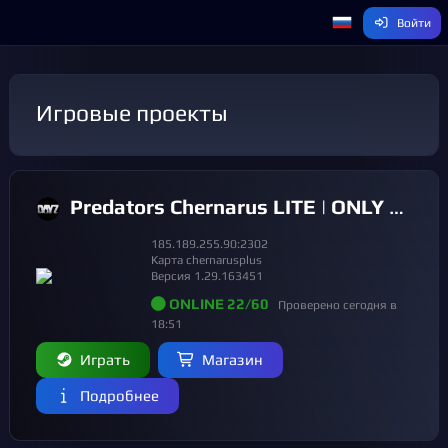
Войти
Игровые проекты
Predators Chernarus LITE | ONLY PVE| QUEST SYSTEM| SKILLS
185.189.255.90:2302
Карта chernarusplus
Версия 1.29.163451
ONLINE 22/60
Проверено сегодня в
18:51
Играть
Магазин
Подробнее